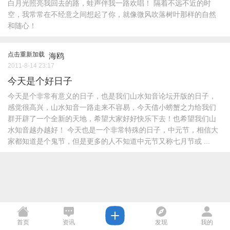
白月光照亮我回去的路，蛙声伴我一路欢唱！ 隔着不远不近的时
空，我常常在不经意之间想起了你，就像微风吹落树叶那样的自然
和随心！
点击重新加载
海鸥
2011-8-14 23:17
今天是个好日子
今天是个非常有意义的日子，也是我们山水知音论坛开版的日子，
感觉很高兴，山水知音一路走来不容易，今天借小螃蟹之力给我们
群开辟了一个全新的天地，希望大家好好快乐下去！也希望我们山
水知音越办越好！ 今天也是一个非常特殊的日子，中元节，相信大
家都知道是个鬼节，但是更多的人不知道中元节又称七月节或 ...
首页
资讯
发现
我的